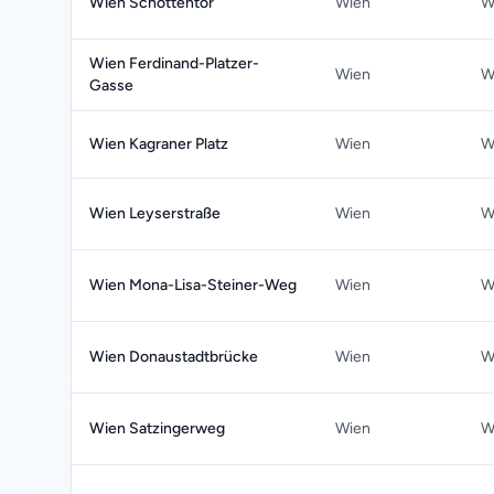
Wien Schottentor
Wien
W
Wien Ferdinand-Platzer-
Wien
W
Gasse
Wien Kagraner Platz
Wien
W
Wien Leyserstraße
Wien
W
Wien Mona-Lisa-Steiner-Weg
Wien
W
Wien Donaustadtbrücke
Wien
W
Wien Satzingerweg
Wien
W