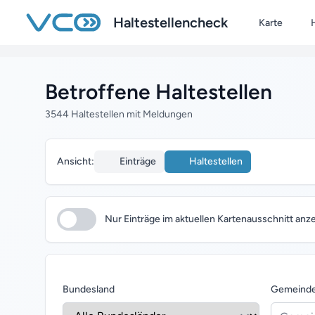
Zum Hauptinhalt springen
Haltestellencheck
Karte
H
Betroffene Haltestellen
3544 Haltestellen mit Meldungen
Ansicht:
Einträge
Haltestellen
Nur Einträge im aktuellen Kartenausschnitt anz
Bundesland
Gemeind