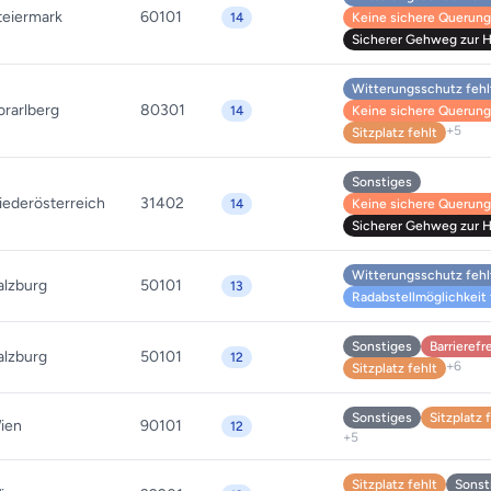
teiermark
60101
14
Keine sichere Querung 
Sicherer Gehweg zur Ha
Witterungsschutz fehl
orarlberg
80301
14
Keine sichere Querung 
+5
Sitzplatz fehlt
Sonstiges
iederösterreich
31402
14
Keine sichere Querung 
Sicherer Gehweg zur Ha
Witterungsschutz fehl
alzburg
50101
13
Radabstellmöglichkeit 
Sonstiges
Barrierefr
alzburg
50101
12
+6
Sitzplatz fehlt
Sonstiges
Sitzplatz 
ien
90101
12
+5
Sitzplatz fehlt
Sonst