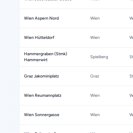
Wien Aspern Nord
Wien
W
Wien Hütteldorf
Wien
W
Hammergraben (Stmk)
Spielberg
S
Hammerwirt
Graz Jakominiplatz
Graz
S
Wien Reumannplatz
Wien
W
Wien Sonnergasse
Wien
W