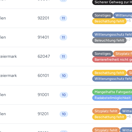
Sicherer Gehweg zur Ha
Sonstiges
Witterung
ien
92201
11
+5
Beschattung fehlt
Witterungsschutz fehl
ien
91401
11
+7
Beleuchtung fehlt
Sonstiges
Sitzplatz 
teiermark
62047
11
Barrierefreiheit nicht
Beschattung fehlt
S
teiermark
60101
10
Witterungsschutz fehl
Mangelhafte Fahrgasti
ien
91001
10
Radabstellmöglichkeit 
Sitzplatz fehlt
Witte
ien
91201
10
+6
Beschattung fehlt
Sitzplatz fehlt
Witte