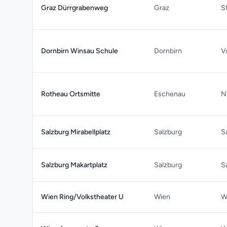
Graz Dürrgrabenweg
Graz
S
Dornbirn Winsau Schule
Dornbirn
V
Rotheau Ortsmitte
Eschenau
N
Salzburg Mirabellplatz
Salzburg
S
Salzburg Makartplatz
Salzburg
S
Wien Ring/Volkstheater U
Wien
W