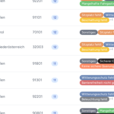
ien
92201
12
Mangelhafte Fahrgasti
Sitzplatz fehlt
Witte
ien
91101
12
+4
Beschattung fehlt
rol
70101
12
Sonstiges
Sitzplatz 
Sitzplatz fehlt
Witte
iederösterreich
32003
12
+4
Beschattung fehlt
Sonstiges
Sicherer 
ien
91801
11
Keine sichere Querung 
Witterungsschutz fehl
ien
91301
11
Barrierefreiheit nicht
Witterungsschutz fehl
ien
92201
11
+4
Beleuchtung fehlt
Sonstiges
Mangelhaf
ien
90801
11