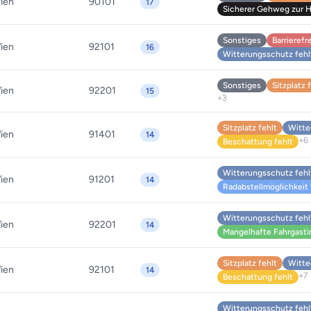
ien
90101
17
Sicherer Gehweg zur Ha
Sonstiges
Barrierefr
ien
92101
16
Witterungsschutz fehl
Sonstiges
Sitzplatz 
ien
92201
15
+3
Sitzplatz fehlt
Witte
ien
91401
14
+6
Beschattung fehlt
Witterungsschutz fehl
ien
91201
14
Radabstellmöglichkeit 
Witterungsschutz fehl
ien
92201
14
Mangelhafte Fahrgasti
Sitzplatz fehlt
Witte
ien
92101
14
+7
Beschattung fehlt
Witterungsschutz fehl