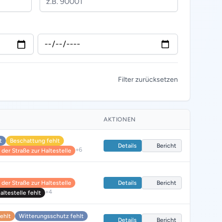
Filter zurücksetzen
AKTIONEN
t
Beschattung fehlt
Details
Bericht
+6
der Straße zur Haltestelle
der Straße zur Haltestelle
Details
Bericht
+4
ltestelle fehlt
fehlt
Witterungsschutz fehlt
Details
Bericht