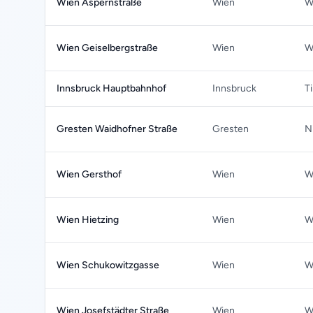
Wien Aspernstraße
Wien
W
Wien Geiselbergstraße
Wien
W
Innsbruck Hauptbahnhof
Innsbruck
Ti
Gresten Waidhofner Straße
Gresten
N
Wien Gersthof
Wien
W
Wien Hietzing
Wien
W
Wien Schukowitzgasse
Wien
W
Wien Josefstädter Straße
Wien
W