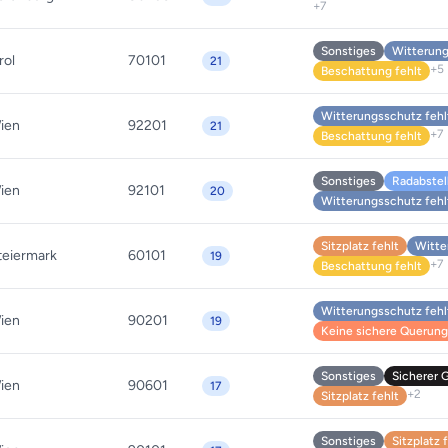
+7
Sonstiges
Witterung
rol
70101
21
+5
Beschattung fehlt
Witterungsschutz fehl
ien
92201
21
+7
Beschattung fehlt
Sonstiges
Radabstel
ien
92101
20
Witterungsschutz fehl
Sitzplatz fehlt
Witte
teiermark
60101
19
+7
Beschattung fehlt
Witterungsschutz fehl
ien
90201
19
Keine sichere Querung 
Sonstiges
Sicherer 
ien
90601
17
+2
Sitzplatz fehlt
Sonstiges
Sitzplatz 