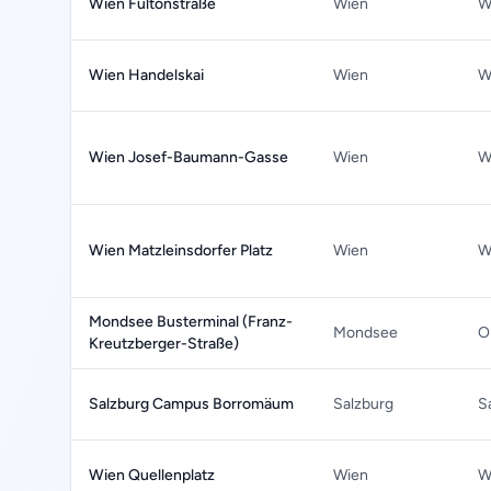
Wien Fultonstraße
Wien
W
Wien Handelskai
Wien
W
Wien Josef-Baumann-Gasse
Wien
W
Wien Matzleinsdorfer Platz
Wien
W
Mondsee Busterminal (Franz-
Mondsee
O
Kreutzberger-Straße)
Salzburg Campus Borromäum
Salzburg
S
Wien Quellenplatz
Wien
W