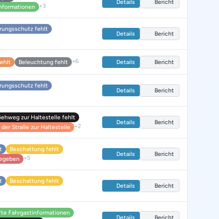
Details
Bericht
+3
nformationen
rungsschutz fehlt
Details
Bericht
+6
fehlt
Beleuchtung fehlt
Details
Bericht
rungsschutz fehlt
Details
Bericht
Gehweg zur Haltestelle fehlt
Details
Bericht
+2
der Straße zur Haltestelle
t
Beschattung fehlt
Details
Bericht
+5
 gegeben
t
Beschattung fehlt
Details
Bericht
te Fahrgastinformationen
Details
Bericht