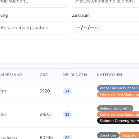
bung
Zeitraum
UNDESLAND
GKZ
MELDUNGEN
KATEGORIEN
Witterungsschutz fehl
ien
92201
34
Keine sichere Querung 
Beleuchtung fehlt
ien
91801
32
Keine sichere Querung 
Sicherer Gehweg zur Ha
Sonstiges
Sitzplatz 
orarlberg
80236
22