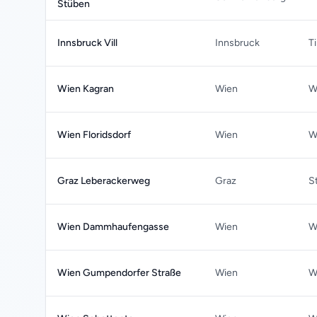
Stüben
Innsbruck Vill
Innsbruck
Ti
Wien Kagran
Wien
W
Wien Floridsdorf
Wien
W
Graz Leberackerweg
Graz
S
Wien Dammhaufengasse
Wien
W
Wien Gumpendorfer Straße
Wien
W