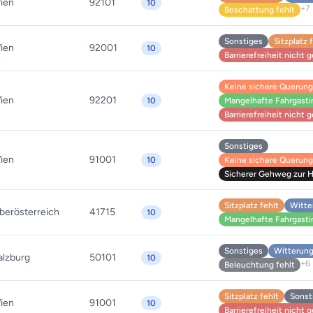
ien
92101
10
+7
Beschattung fehlt
Sonstiges
Sitzplatz 
ien
92001
10
Barrierefreiheit nicht
Keine sichere Querung 
ien
92201
10
Mangelhafte Fahrgasti
Barrierefreiheit nicht
Sonstiges
ien
91001
10
Keine sichere Querung 
Sicherer Gehweg zur Ha
Sitzplatz fehlt
Witte
berösterreich
41715
10
Mangelhafte Fahrgasti
Sonstiges
Witterung
alzburg
50101
10
+6
Beleuchtung fehlt
Sitzplatz fehlt
Sonst
ien
91001
10
Barrierefreiheit nicht