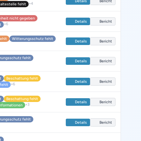
Details
Bericht
+4
ltestelle fehlt
eiheit nicht gegeben
Details
Bericht
+6
t
fehlt
Witterungsschutz fehlt
Details
Bericht
rungsschutz fehlt
Details
Bericht
t
Beschattung fehlt
Details
Bericht
+6
fehlt
t
Beschattung fehlt
Details
Bericht
+3
nformationen
rungsschutz fehlt
Details
Bericht
t