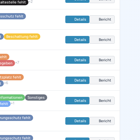
+2
ltestelle fehlt
sschutz fehlt
Details
Bericht
t
Beschattung fehlt
Details
Bericht
fehlt
Details
Bericht
+7
 gegeben
itzplatz fehlt
Details
Bericht
+6
t
nformationen
Sonstiges
Details
Bericht
+1
fehlt
rungsschutz fehlt
Details
Bericht
rungsschutz fehlt