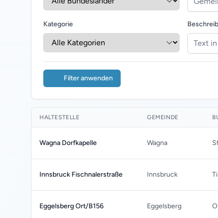
Kategorie
Beschrei
Filter anwenden
HALTESTELLE
GEMEINDE
B
Wagna Dorfkapelle
Wagna
S
Innsbruck Fischnalerstraße
Innsbruck
Ti
Eggelsberg Ort/B156
Eggelsberg
O