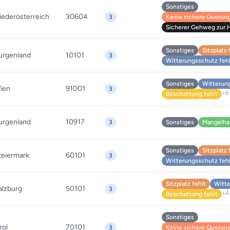
Sonstiges
iederösterreich
30604
3
Keine sichere Querung 
Sicherer Gehweg zur Ha
Sonstiges
Sitzplatz 
urgenland
10101
3
Witterungsschutz feh
Sonstiges
Witterung
ien
91001
3
+6
Beschattung fehlt
urgenland
10917
3
Sonstiges
Mangelha
Sonstiges
Sitzplatz 
teiermark
60101
3
Witterungsschutz feh
Sitzplatz fehlt
Witte
alzburg
50101
3
+4
Beschattung fehlt
Sonstiges
rol
70101
3
Keine sichere Querung 