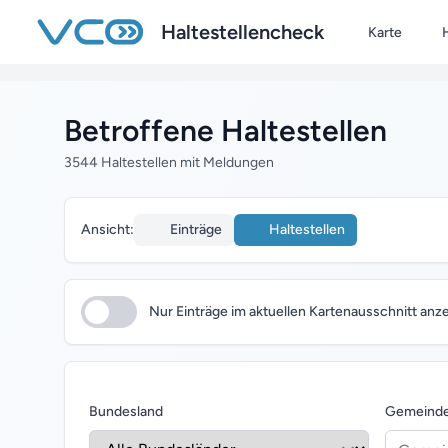
Zum Hauptinhalt springen
Haltestellencheck
Karte
H
Betroffene Haltestellen
3544 Haltestellen mit Meldungen
Ansicht:
Einträge
Haltestellen
Nur Einträge im aktuellen Kartenausschnitt anz
Bundesland
Gemeind