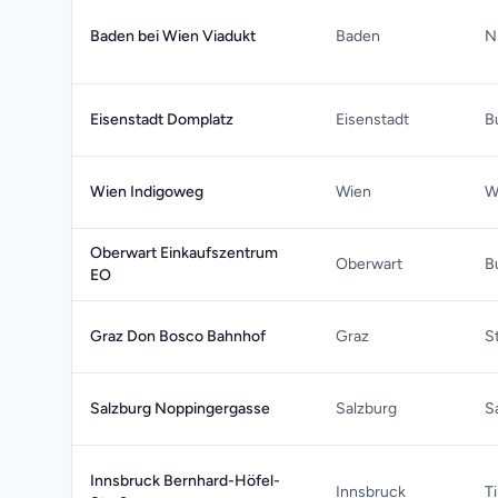
Baden bei Wien Viadukt
Baden
N
Eisenstadt Domplatz
Eisenstadt
B
Wien Indigoweg
Wien
W
Oberwart Einkaufszentrum
Oberwart
B
EO
Graz Don Bosco Bahnhof
Graz
S
Salzburg Noppingergasse
Salzburg
S
Innsbruck Bernhard-Höfel-
Innsbruck
Ti