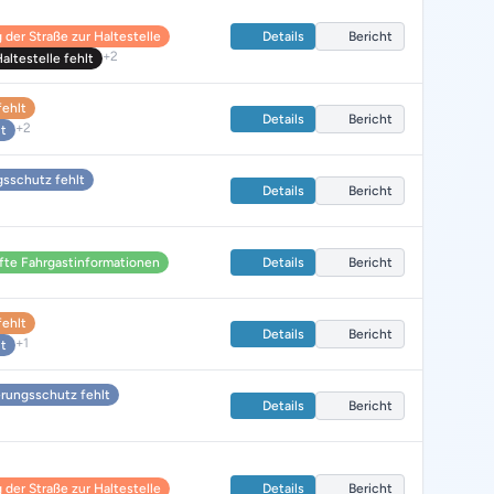
der Straße zur Haltestelle
Details
Bericht
+2
ltestelle fehlt
fehlt
Details
Bericht
+2
lt
sschutz fehlt
Details
Bericht
fte Fahrgastinformationen
Details
Bericht
fehlt
Details
Bericht
+1
lt
rungsschutz fehlt
Details
Bericht
der Straße zur Haltestelle
Details
Bericht