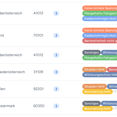
Keine sichere Querung 
berösterreich
41012
3
Mangelhafte Fahrgast
Radabstellmöglichkeit 
Keine sichere Querung 
rol
70101
3
Radabstellmöglichkeit 
Barrierefreiheit nicht
Sonstiges
Witterung
berösterreich
41012
3
Mangelhafte Fahrgast
Sitzplatz fehlt
Barri
iederösterreich
31109
3
Witterungsschutz feh
Sitzplatz fehlt
Witte
ien
92201
3
+2
Beschattung fehlt
Sonstiges
Witterung
teiermark
60350
3
+3
Beschattung fehlt