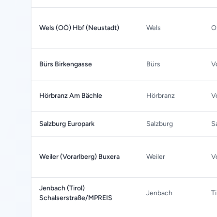
Wels (OÖ) Hbf (Neustadt)
Wels
O
Bürs Birkengasse
Bürs
V
Hörbranz Am Bächle
Hörbranz
V
Salzburg Europark
Salzburg
S
Weiler (Vorarlberg) Buxera
Weiler
V
Jenbach (Tirol)
Jenbach
Ti
Schalserstraße/MPREIS