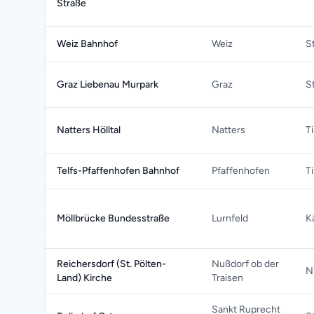
Straße
Weiz Bahnhof
Weiz
S
Graz Liebenau Murpark
Graz
S
Natters Hölltal
Natters
Ti
Telfs-Pfaffenhofen Bahnhof
Pfaffenhofen
Ti
Möllbrücke Bundesstraße
Lurnfeld
K
Reichersdorf (St. Pölten-
Nußdorf ob der
N
Land) Kirche
Traisen
Sankt Ruprecht