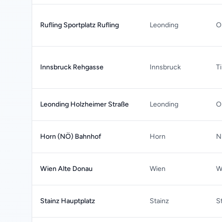
Rufling Sportplatz Rufling
Leonding
O
Innsbruck Rehgasse
Innsbruck
Ti
Leonding Holzheimer Straße
Leonding
O
Horn (NÖ) Bahnhof
Horn
N
Wien Alte Donau
Wien
W
Stainz Hauptplatz
Stainz
S