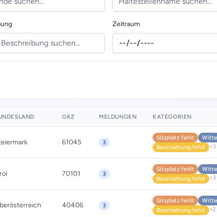
bung
Zeitraum
UNDESLAND
GKZ
MELDUNGEN
KATEGORIEN
Sitzplatz fehlt
Witte
teiermark
61045
3
+3
Beschattung fehlt
Sitzplatz fehlt
Witte
rol
70101
3
+3
Beschattung fehlt
Sitzplatz fehlt
Witte
berösterreich
40406
3
+2
Beschattung fehlt