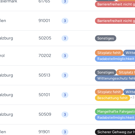
teiermark
61765
3
Barrierefreiheit nicht
ien
91001
3
Barrierefreiheit nicht
alzburg
50205
3
Sonstiges
Sitzplatz fehlt
Witte
rol
70202
3
Radabstellmöglichkeit 
Sonstiges
Sitzplatz 
alzburg
50513
3
Witterungsschutz feh
Sitzplatz fehlt
Witte
alzburg
50101
3
+3
Beschattung fehlt
Mangelhafte Fahrgast
alzburg
50509
3
Radabstellmöglichkeit 
ien
91901
3
Sicherer Gehweg zur Ha