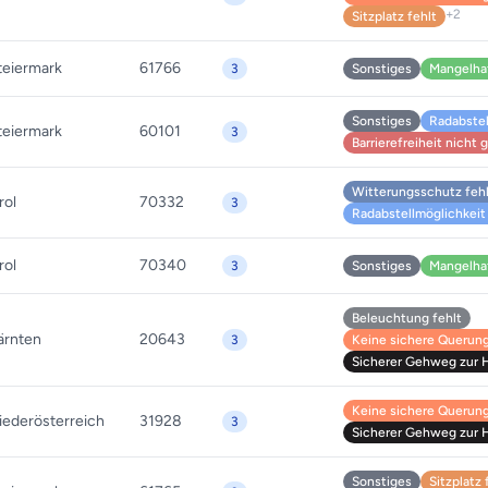
+2
Sitzplatz fehlt
teiermark
61766
3
Sonstiges
Mangelha
Sonstiges
Radabstel
teiermark
60101
3
Barrierefreiheit nicht
Witterungsschutz feh
rol
70332
3
Radabstellmöglichkeit 
rol
70340
3
Sonstiges
Mangelha
Beleuchtung fehlt
ärnten
20643
3
Keine sichere Querung 
Sicherer Gehweg zur Ha
Keine sichere Querung 
iederösterreich
31928
3
Sicherer Gehweg zur Ha
Sonstiges
Sitzplatz 