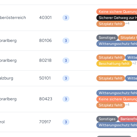
Keine sichere Querung 
berösterreich
40301
3
Sicherer Gehweg zur Ha
+4
Sitzplatz fehlt
Sonstiges
Sitzplatz 
orarlberg
80106
3
Witterungsschutz feh
Sitzplatz fehlt
Witte
orarlberg
80218
3
+2
Beschattung fehlt
alzburg
50101
3
Sitzplatz fehlt
Witte
Witterungsschutz feh
orarlberg
80423
3
Keine sichere Querung 
+4
Sitzplatz fehlt
Sonstiges
Barrieref
rol
70917
3
Witterungsschutz feh