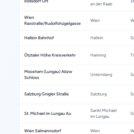
Rollsdorf Ort
S
an der Raab
Wien
Wien
W
Raxstraße/Rudolfshügelgasse
Hallein Bahnhof
Hallein
S
Ötztaler Höhe Kreisverkehr
Haiming
Ti
Moosham (Lungau) Abzw
Unternberg
S
Schloss
Salzburg Gnigler Straße
Salzburg
S
Sankt Michael
St. Michael im Lungau Au
S
im Lungau
Wien Salmannsdorf
Wien
W