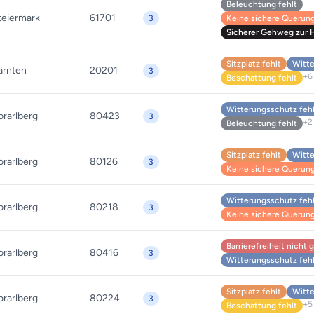
Beleuchtung fehlt
teiermark
61701
3
Keine sichere Querung 
Sicherer Gehweg zur Ha
Sitzplatz fehlt
Witte
ärnten
20201
3
+6
Beschattung fehlt
Witterungsschutz feh
orarlberg
80423
3
+2
Beleuchtung fehlt
Sitzplatz fehlt
Witte
orarlberg
80126
3
Keine sichere Querung 
Witterungsschutz feh
orarlberg
80218
3
Keine sichere Querung 
Barrierefreiheit nicht
orarlberg
80416
3
Witterungsschutz feh
Sitzplatz fehlt
Witte
orarlberg
80224
3
+5
Beschattung fehlt