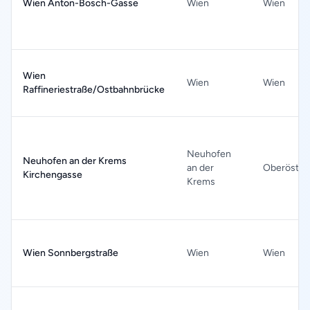
Wien Anton-Bosch-Gasse
Wien
Wien
Wien
Wien
Wien
Raffineriestraße/Ostbahnbrücke
Neuhofen
Neuhofen an der Krems
an der
Oberöster
Kirchengasse
Krems
Wien Sonnbergstraße
Wien
Wien