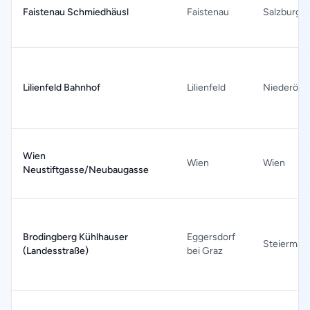
Faistenau Schmiedhäusl
Faistenau
Salzburg
Lilienfeld Bahnhof
Lilienfeld
Niederöste
Wien
Wien
Wien
Neustiftgasse/Neubaugasse
Brodingberg Kühlhauser
Eggersdorf
Steiermar
(Landesstraße)
bei Graz