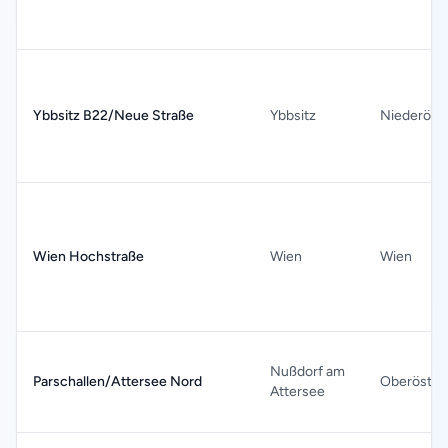
Ybbsitz B22/Neue Straße
Ybbsitz
Niederöste
Wien Hochstraße
Wien
Wien
Nußdorf am
Parschallen/Attersee Nord
Oberöster
Attersee