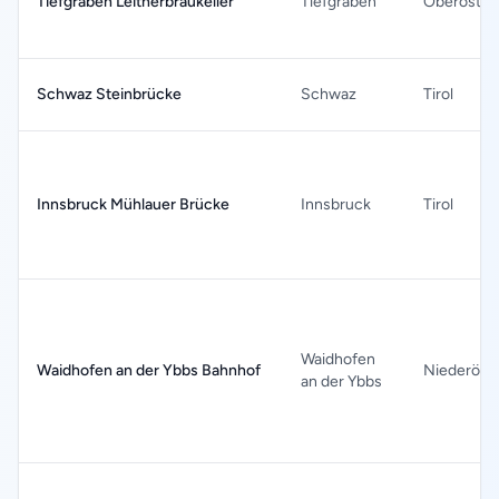
Tiefgraben Leitnerbräukeller
Tiefgraben
Oberöster
Schwaz Steinbrücke
Schwaz
Tirol
Innsbruck Mühlauer Brücke
Innsbruck
Tirol
Waidhofen
Waidhofen an der Ybbs Bahnhof
Niederöste
an der Ybbs